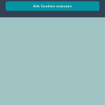
Alle Cookies zulassen
Atelier Erich Pummer GmbH
3602 Rossatz
Nr. 165 Wachau, Österreich
Tel +43 27146500