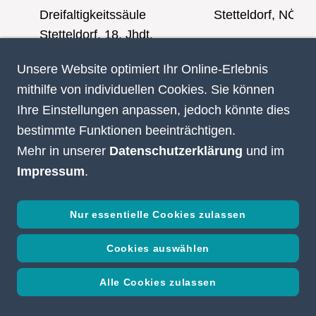
Dreifaltigkeitssäule
Stetteldorf, NÖ
Stetteldorf, 18. Jhdt.
Unsere Website optimiert Ihr Online-Erlebnis
Mariensäule, Krems
Krems, NÖ
mithilfe von individuellen Cookies. Sie können
Körnermarkt, 17. Jhdt.
Ihre Einstellungen anpassen, jedoch könnte dies
bestimmte Funktionen beeinträchtigen.
Friedhofkreuz, 18. Jhdt.
Stetteldorf, NÖ
Mehr in unserer
Datenschutzerklärung
und im
Impressum
.
Dreifaltigkeitssäule
Ebenthal, NÖ
Nur essentielle Cookies zulassen
Prangersäule
Prangerplatz
Hollenburg
Hollenburg, Krem
Cookies auswählen
„Rolandssäule“
NÖ
Alle Cookies zulassen
Mariensäule
Tulln, NÖ