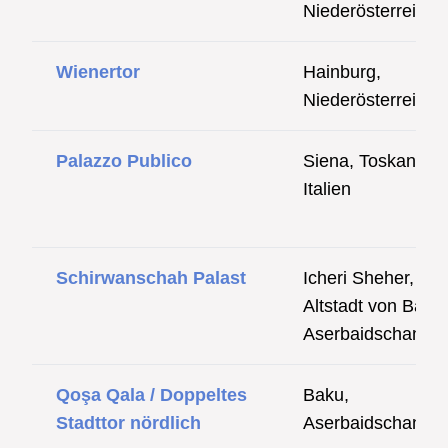
Niederösterreich
Wienertor
Hainburg,
Niederösterreich
Palazzo Publico
Siena, Toskana,
Italien
Schirwanschah Palast
Icheri Sheher,
Altstadt von Baku,
Aserbaidschan
Qoşa Qala / Doppeltes
Baku,
Stadttor nördlich
Aserbaidschan